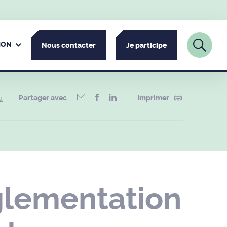
ION
Nous contacter
Je participe
Partager avec
Imprimer
u
glementation