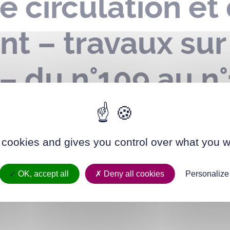
e circulation et
t – travaux sur
é – du n°109 au 
– du 25 mai au 
 cookies and gives you control over what you w
OK, accept all
Deny all cookies
Personalize