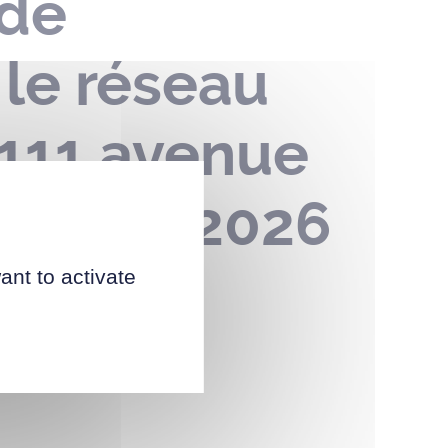
 de
 le réseau
n°111 avenue
05 juin 2026
ant to activate