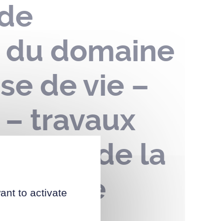
 de
n du domaine
se de vie –
 – travaux
chemin de la
 octobre
ant to activate