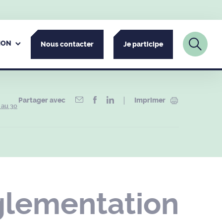
ION
Nous contacter
Je participe
Partager avec
Imprimer
 au 30
glementation