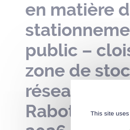
en matière d
stationneme
public – clo
zone de sto
réseau de ch
Rabotière – 
This site uses