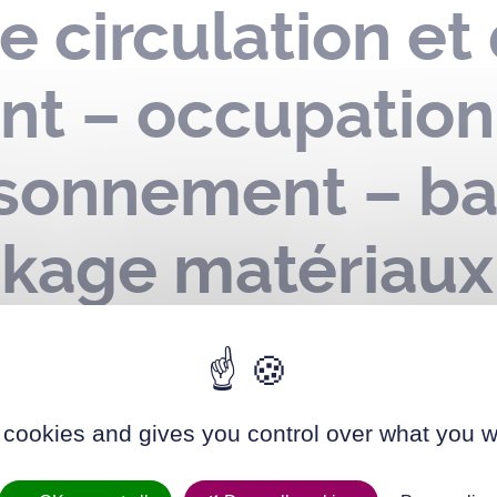
e circulation et
nt – occupatio
isonnement – ba
ckage matériaux
aleur urbain – 
du 18 mai au 30
 cookies and gives you control over what you w