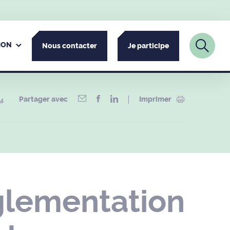
ION
Nous contacter
Je participe
Partager avec
Imprimer
°4
glementation