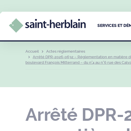
SERVICES ET D
Accueil
Actes réglementaires
Arrêté DPR-2026-0632 – Réglementation en matière de c
boulevard François Mitterrand – du n°4 au n°6 rue des Calva
Arrêté DPR-