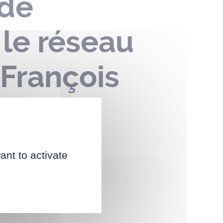
 de
 le réseau
 François
ue des
 2026
ant to activate