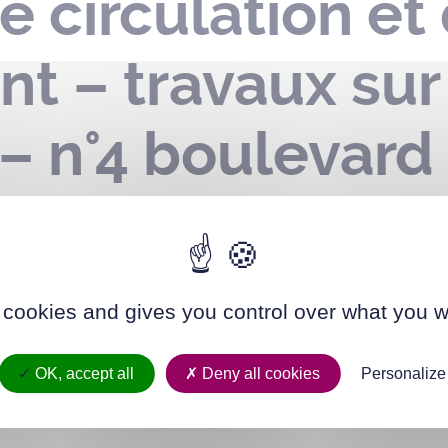
e circulation et
t – travaux sur
 – n°4 boulevard
 du n°4 au n°6 r
du 01 au 22 juin
 cookies and gives you control over what you w
OK, accept all
Deny all cookies
Personalize