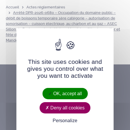
Accueil
Actes réglementaires
Arrêté DPR-2026-0680 – Occupation du domaine public –
débit de boissons temporaire 1ère catégorie – autorisation de
sonorisation – cuisson électrique, au charbon et au gaz – ASEC
Sillon de Bretagne – école Nelson Mandela – fête de quartier et
fête d’école – parc de la Savèze – esplanade école Nelson
Mandela – le 12 juin 2026
This site uses cookies and
gives you control over what
you want to activate
OK, accept all
Deny all cookies
Personalize