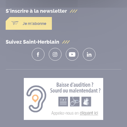
S'inscrire à la
newsletter
Je m'abonne
Suivez Saint-Herblain