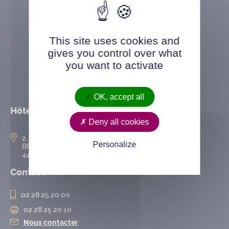
This site uses cookies and
gives you control over what
you want to activate
OK, accept all
Hôtel de ville
Deny all cookies
2, rue de l’Hôtel-de-Ville
Personalize
BP 50167
44802 Saint-Herblain cedex
Contact
02 28 25 20 00
02 28 25 20 10
Nous contacter