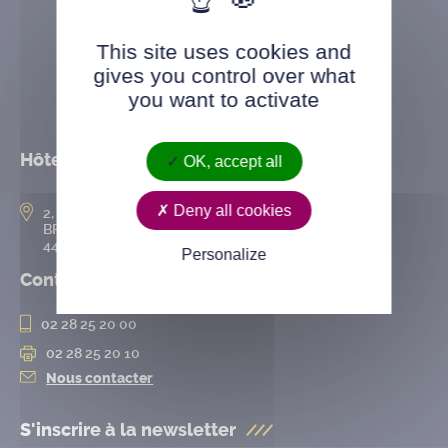
This site uses cookies and
gives you control over what
you want to activate
Hôtel de ville
OK, accept all
Deny all cookies
2, rue de l’Hôtel-de-Ville
BP 50167
44802 Saint-Herblain cedex
Personalize
Contact
02 28 25 20 00
02 28 25 20 10
Nous contacter
S'inscrire à la
newsletter