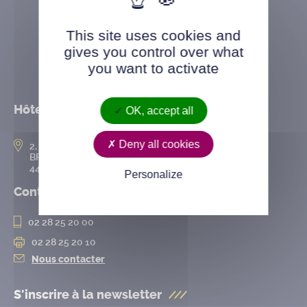
This site uses cookies and
gives you control over what
you want to activate
Hôtel de ville
OK, accept all
Deny all cookies
2, rue de l’Hôtel-de-Ville
BP 50167
44802 Saint-Herblain cedex
Personalize
Contact
02 28 25 20 00
02 28 25 20 10
Nous contacter
S'inscrire à la
newsletter