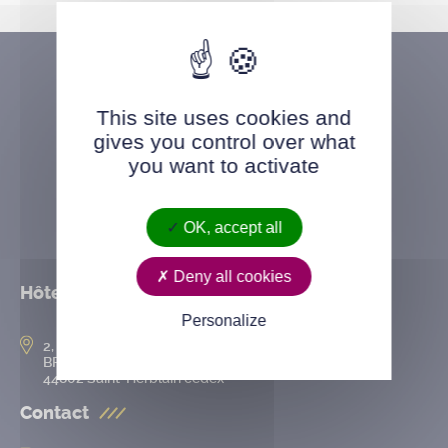
This site uses cookies and
gives you control over what
you want to activate
OK, accept all
Deny all cookies
Hôtel de ville
Personalize
2, rue de l’Hôtel-de-Ville
BP 50167
44802 Saint-Herblain cedex
Contact