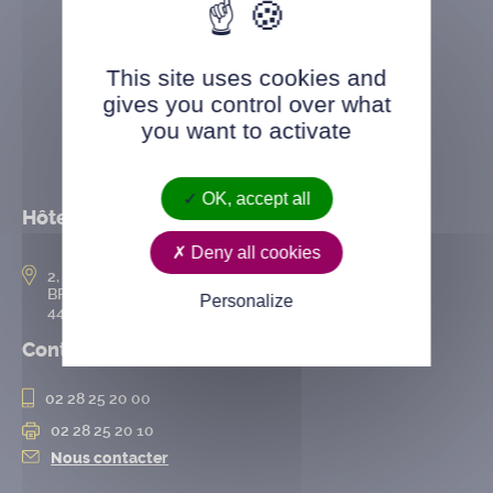
This site uses cookies and
gives you control over what
you want to activate
OK, accept all
Hôtel de ville
Deny all cookies
2, rue de l’Hôtel-de-Ville
BP 50167
Personalize
44802 Saint-Herblain cedex
Contact
02 28 25 20 00
02 28 25 20 10
Nous contacter