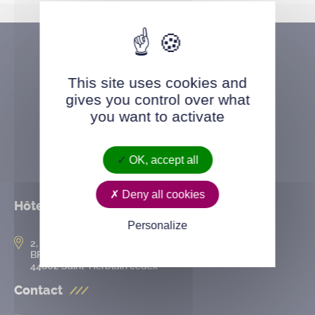
This site uses cookies and
gives you control over what
you want to activate
OK, accept all
Deny all cookies
Hôtel de ville
Personalize
2, rue de l’Hôtel-de-Ville
BP 50167
44802 Saint-Herblain cedex
Contact