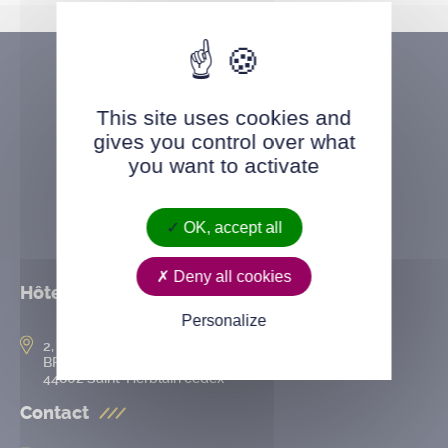
This site uses cookies and
gives you control over what
you want to activate
OK, accept all
Deny all cookies
Hôtel de ville
Personalize
2, rue de l’Hôtel-de-Ville
BP 50167
44802 Saint-Herblain cedex
Contact