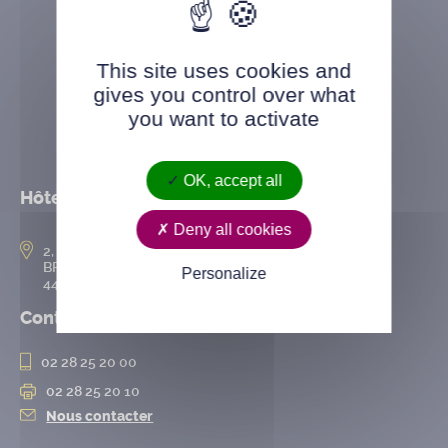
This site uses cookies and
gives you control over what
you want to activate
OK, accept all
Hôtel de ville
Deny all cookies
2, rue de l’Hôtel-de-Ville
BP 50167
Personalize
44802 Saint-Herblain cedex
Contact
02 28 25 20 00
02 28 25 20 10
Nous contacter