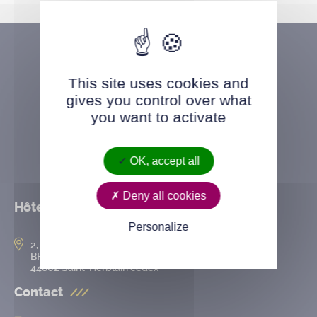
This site uses cookies and
gives you control over what
you want to activate
OK, accept all
Deny all cookies
Hôtel de ville
Personalize
2, rue de l’Hôtel-de-Ville
BP 50167
44802 Saint-Herblain cedex
Contact