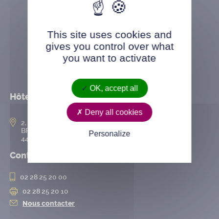
This site uses cookies and
gives you control over what
you want to activate
OK, accept all
Hôtel de ville
Deny all cookies
2, rue de l’Hôtel-de-Ville
BP 50167
Personalize
44802 Saint-Herblain cedex
Contact
02 28 25 20 00
02 28 25 20 10
Nous contacter