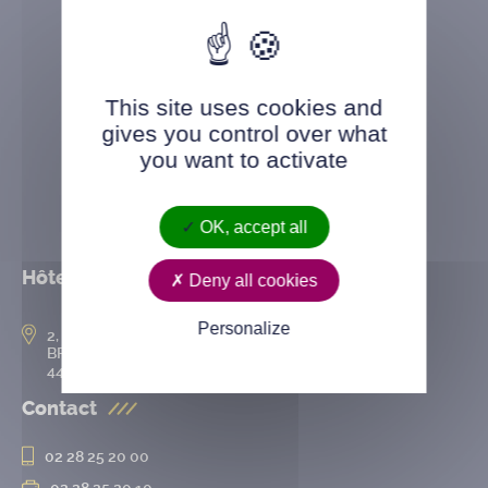
This site uses cookies and
gives you control over what
you want to activate
OK, accept all
Hôtel de ville
Deny all cookies
Personalize
2, rue de l’Hôtel-de-Ville
BP 50167
44802 Saint-Herblain cedex
Contact
02 28 25 20 00
02 28 25 20 10