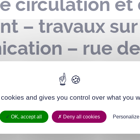
e circulation et
t – travaux sur
ation – rue de 
ine – rue de Sai
n 2026
 cookies and gives you control over what you w
OK, accept all
Deny all cookies
Personalize