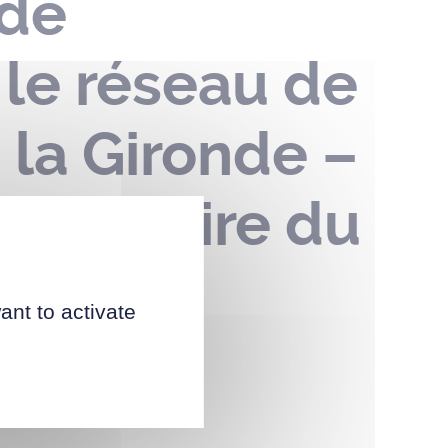
 de
 le réseau de
la Gironde –
nt-Nazaire du
ant to activate