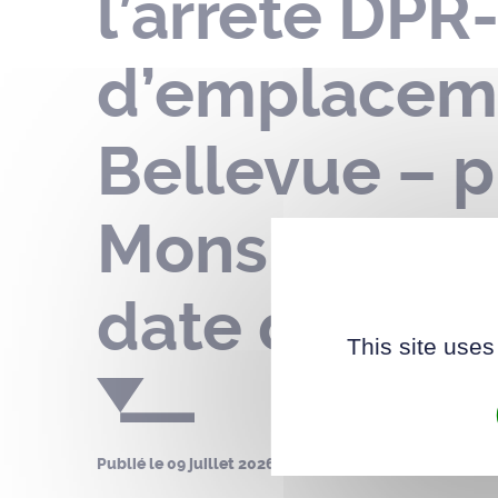
l’arrêté DPR
d’emplaceme
Bellevue – p
Monsieur BE
date de noti
This site uses
Publié le
09 juillet 2026