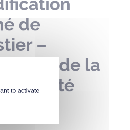
ification
hé de
tier –
ompter de la
ent arrêté
ant to activate