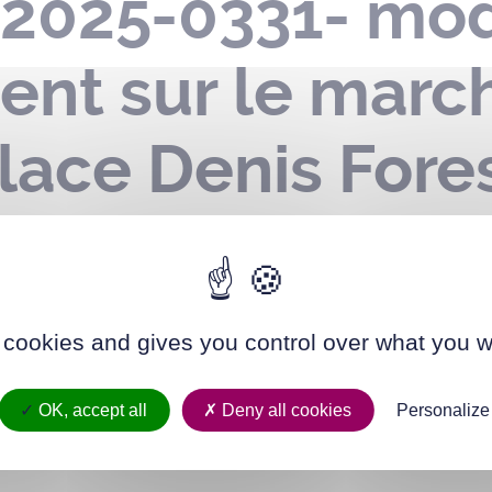
-2025-0331- mod
nt sur le marc
lace Denis Fores
NOIT Tony – à c
fication du prés
 cookies and gives you control over what you w
OK, accept all
Deny all cookies
Personalize