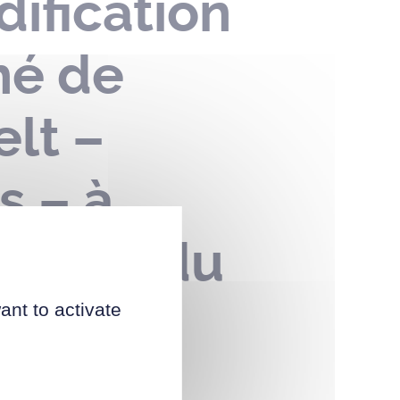
ification
hé de
elt –
s – à
cation du
ant to activate