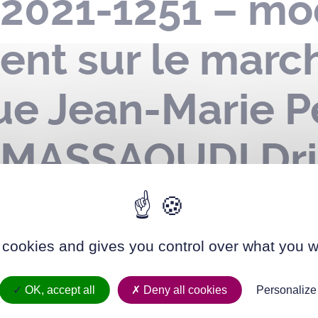
-2021-1251 – mod
nt sur le marc
ue Jean-Marie P
 MASSAOUDI Dri
a date de notifi
té
 cookies and gives you control over what you w
OK, accept all
Deny all cookies
Personalize