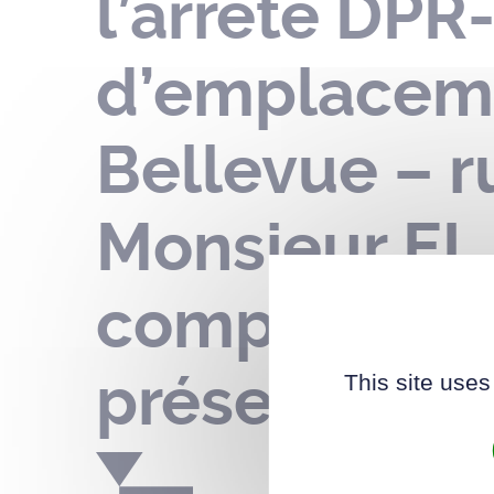
l’arrêté DPR
d’emplaceme
Bellevue – r
Monsieur EL
compter de l
présent arrê
This site uses