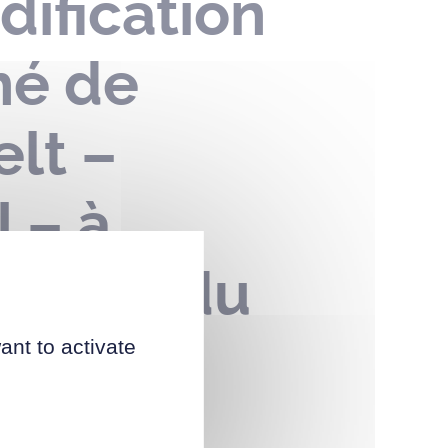
dification
hé de
elt –
 – à
cation du
ant to activate