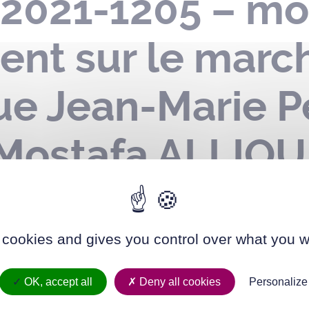
-2021-1205 – mo
nt sur le marc
ue Jean-Marie P
Mostafa ALLIOUI
a date de notifi
té
 cookies and gives you control over what you w
OK, accept all
Deny all cookies
Personalize