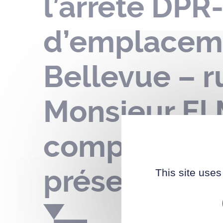
l’arrêté DPR
d’emplaceme
Bellevue – r
Monsieur El 
compter de l
présent arrê
This site uses