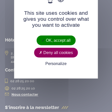
This site uses cookies and
gives you control over what
you want to activate
Hôtel de ville
OK, accept all
Deny all cookies
2, rue de l’Hôtel-de-Ville
BP 50167
44802 Saint-Herblain cedex
Personalize
Contact
02 28 25 20 00
02 28 25 20 10
Nous contacter
S'inscrire à la
newsletter