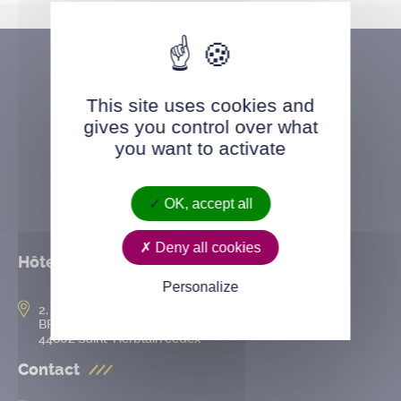
This site uses cookies and
gives you control over what
you want to activate
OK, accept all
Deny all cookies
Hôtel de ville
Personalize
2, rue de l’Hôtel-de-Ville
BP 50167
44802 Saint-Herblain cedex
Contact