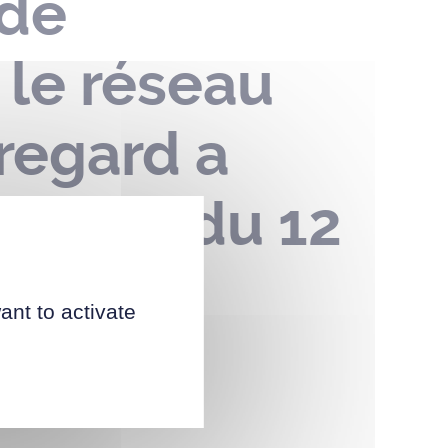
 de
 le réseau
regard a
ières – du 12
r 2023
ant to activate