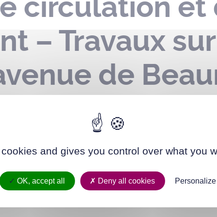
e circulation et
t – Travaux sur
 avenue de Beau
a rue des Buzard
22 au 03 janvie
 cookies and gives you control over what you w
OK, accept all
Deny all cookies
Personalize