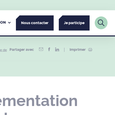
ION
Nous contacter
Je participe
Partager avec
Imprimer
ue de
ementation