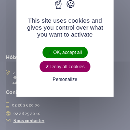
This site uses cookies and
gives you control over what
you want to activate
OK, accept all
Hôtel de ville
Deny all cookies
2, rue de l’Hôtel-de-Ville
BP 50167
Personalize
44802 Saint-Herblain cedex
Contact
02 28 25 20 00
02 28 25 20 10
Nous contacter