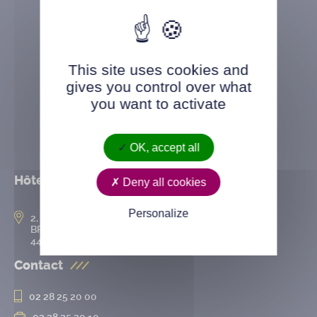
This site uses cookies and
gives you control over what
you want to activate
OK, accept all
Hôtel de ville
Deny all cookies
Personalize
2, rue de l’Hôtel-de-Ville
BP 50167
44802 Saint-Herblain cedex
Contact
02 28 25 20 00
02 28 25 20 10