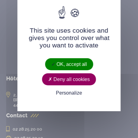
This site uses cookies and
gives you control over what
you want to activate
OK, accept all
Hôtel de ville
Deny all cookies
Personalize
2, rue de l’Hôtel-de-Ville
BP 50167
44802 Saint-Herblain cedex
Contact
02 28 25 20 00
02 28 25 20 10