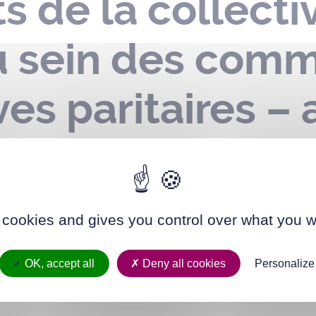
 de la collectiv
u sein des comm
ves paritaires –
GAJ 2020-110 du
20 modifié
 cookies and gives you control over what you w
OK, accept all
Deny all cookies
Personalize