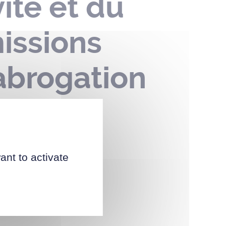
ité et du
issions
 abrogation
 22
ant to activate