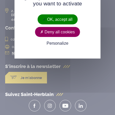
you want to activate
2, rue de l’Hôtel-de-Ville
BP 50167
44802 Saint-Herblain cedex
OK, accept all
Contact
Deny all cookies
02 28 25 20 00
Personalize
02 28 25 20 10
Nous contacter
S'inscrire à la
newsletter
Je m'abonne
Suivez Saint-Herblain