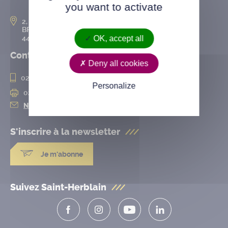
you want to activate
2, rue de l’Hôtel-de-Ville
BP 50167
44802 Saint-Herblain cedex
OK, accept all
Contact
Deny all cookies
02 28 25 20 00
Personalize
02 28 25 20 10
Nous contacter
S'inscrire à la
newsletter
Je m'abonne
Suivez Saint-Herblain