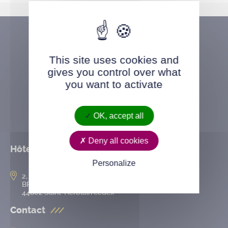
This site uses cookies and
gives you control over what
you want to activate
OK, accept all
Deny all cookies
Hôtel de ville
Personalize
2, rue de l’Hôtel-de-Ville
BP 50167
44802 Saint-Herblain cedex
Contact