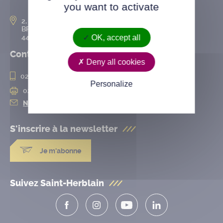
you want to activate
2, rue de l’Hôtel-de-Ville
BP 50167
44802 Saint-Herblain cedex
OK, accept all
Contact
Deny all cookies
02 28 25 20 00
Personalize
02 28 25 20 10
Nous contacter
S'inscrire à la
newsletter
Je m'abonne
Suivez Saint-Herblain