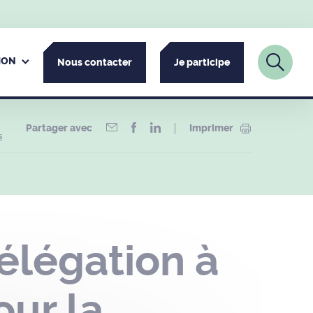
ION
Nous contacter
Je participe
Partager avec
Imprimer
s
légation à
ur la