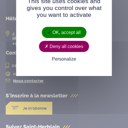
This site uses cookies and
gives you control over what
you want to activate
Hôtel de ville
OK, accept all
2, rue de l’Hôtel-de-Ville
BP 50167
44802 Saint-Herblain cedex
Deny all cookies
Contact
Personalize
02 28 25 20 00
02 28 25 20 10
Nous contacter
S'inscrire à la
newsletter
Je m'abonne
Suivez Saint-Herblain