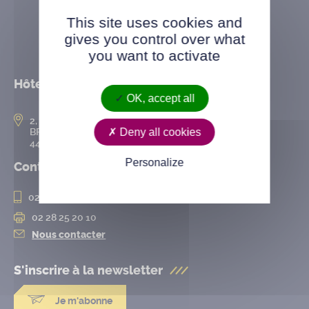
This site uses cookies and
gives you control over what
you want to activate
Hôtel de ville
OK, accept all
2, rue de l’Hôtel-de-Ville
Deny all cookies
BP 50167
44802 Saint-Herblain cedex
Personalize
Contact
02 28 25 20 00
02 28 25 20 10
Nous contacter
S'inscrire à la
newsletter
Je m'abonne