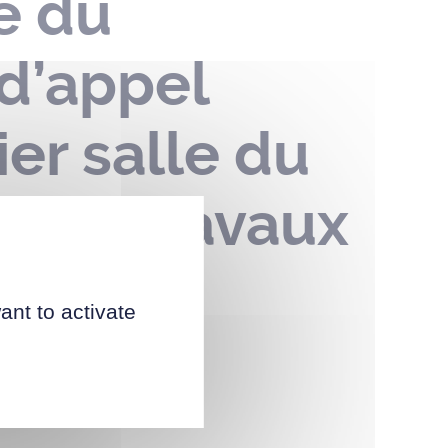
e du
d’appel
ier salle du
on de travaux
ant to activate