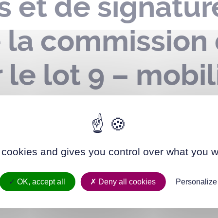
s et de signatur
 la commission 
 le lot 9 – mobil
cipal – opérati
e
 cookies and gives you control over what you w
OK, accept all
Deny all cookies
Personalize