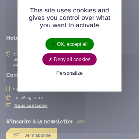
This site uses cookies and
gives you control over what
you want to activate
Hôtel de ville
OK, accept all
2, rue de l’Hôtel-de-Ville
Deny all cookies
BP 50167
44802 Saint-Herblain cedex
Personalize
Contact
02 28 25 20 00
02 28 25 20 10
Nous contacter
S'inscrire à la
newsletter
Je m'abonne