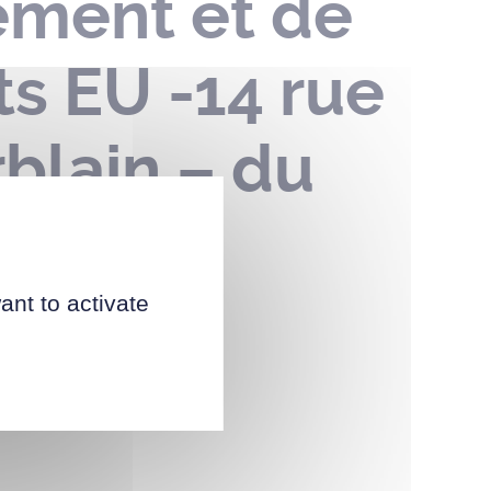
ement et de
ts EU -14 rue
blain – du
ant to activate