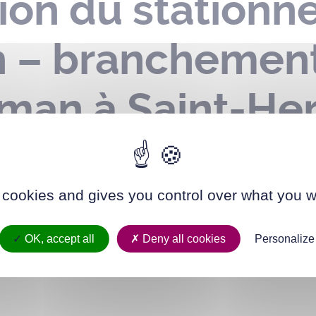
ion du stationn
on – branchemen
man à Saint-Her
obre 2022
 cookies and gives you control over what you w
OK, accept all
Deny all cookies
Personalize