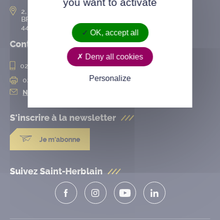
you want to activate
2, rue de l’Hôtel-de-Ville
BP 50167
44802 Saint-Herblain cedex
OK, accept all
Contact
Deny all cookies
02 28 25 20 00
Personalize
02 28 25 20 10
Nous contacter
S'inscrire à la
newsletter
Je m'abonne
Suivez Saint-Herblain