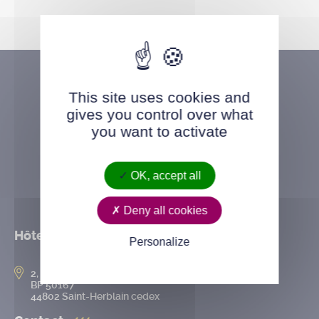
This site uses cookies and
gives you control over what
you want to activate
OK, accept all
Deny all cookies
Hôtel de ville
Personalize
2, rue de l’Hôtel-de-Ville
BP 50167
44802 Saint-Herblain cedex