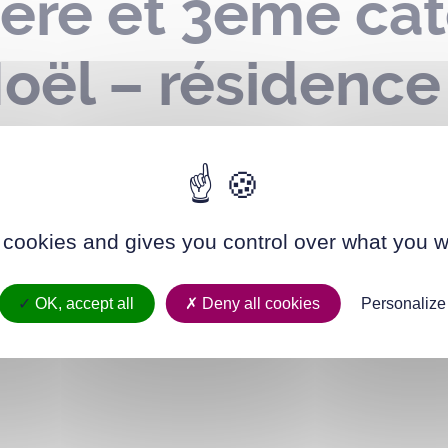
ère et 3ème cat
ël – résidence 
e – le 29 novem
 cookies and gives you control over what you w
OK, accept all
Deny all cookies
Personalize