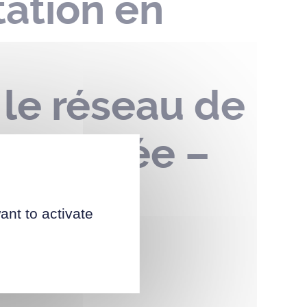
ation en
 le réseau de
 la Dutée –
026
ant to activate