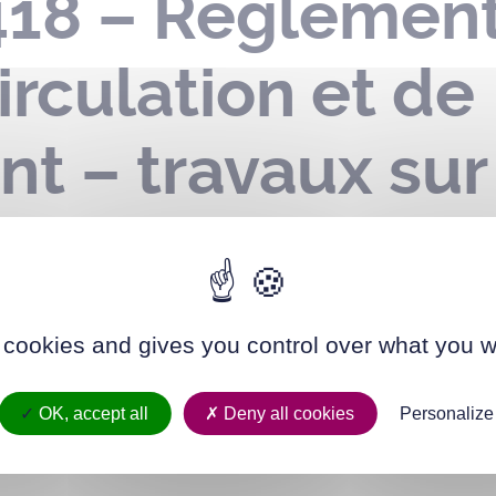
18 – Réglement
irculation et de
t – travaux sur
cation – rue de
 au 28 février 2
 cookies and gives you control over what you w
OK, accept all
Deny all cookies
Personalize