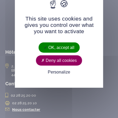
This site uses cookies and
gives you control over what
you want to activate
OK, accept all
Hôtel de ville
Deny all cookies
2, rue de l’Hôtel-de-Ville
BP 50167
Personalize
44802 Saint-Herblain cedex
Contact
02 28 25 20 00
02 28 25 20 10
Nous contacter