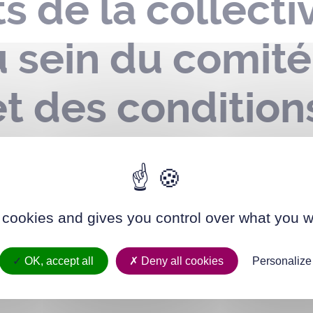
 de la collectiv
 sein du comité
t des conditions
 arrêté n°dsgaj
 modifier
 cookies and gives you control over what you w
OK, accept all
Deny all cookies
Personalize