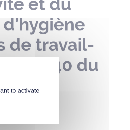
ité et du
 d’hygiène
 de travail-
-2021-040 du
ant to activate