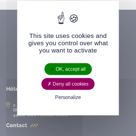
This site uses cookies and
gives you control over what
you want to activate
OK, accept all
Deny all cookies
Hôtel de ville
Personalize
2, rue de l’Hôtel-de-Ville
BP 50167
44802 Saint-Herblain cedex
Contact