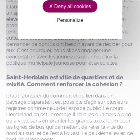
sociaux notamment. Pour les familles monoparentales,
il faut aller plus loin. Par exemple, comment assister à
Deny all cookies
un spectacle ou participer à une réunion quand on
élève seul ses enfants ? En adaptant les horaires, en
Personalize
proposant une activité parallèle pour les enfants le
temps d’une représentation, on facilite l’accès à la vie
culturelle et sociale. Quant aux jeunes, il faut leur
demander ce dont ils ont besoin avant de décider pour
eux. C’est pourquoi, nous allons engager une
concertation avec les jeunesses pour redéfinir la
politique municipale jeunesse pour et avec elles.
Saint-Herblain est ville de quartiers et de
mixité. Comment renforcer la cohésion ?
Il faut fabriquer du commun et du lien dans un
paysage disparate. Il est possible d’agir sur plusieurs
registres comme celui de l’espace public. Le cours
Hermeland en est l’exemple. Il relie les quartiers à pied
ou à vélo, sans emprunter les grands axes. Idem pour
les lignes de bus qui permettent de relier la ville du
nord au sud, et de l’est à l’ouest. Le deuxième levier, ce
sont les événements.