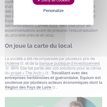
Deny all cookies
confort thermique de l’habitat car 80 % de l’énergie
d’un logement sert à se chauffer et représente 20 %
Personalize
des gaz à effets de serre. La société espère équiper
des logements sociaux, des bureaux. Actuellement,
Équium travaille sur la fabrication de prototypes
démonstrateurs. L’année 2024 sera utile pour les
expérimentations avant de préparer l’industrialisation
du procédé prévue en 2025.
On joue la carte du local
La société a été récompensée par plusieurs prix de
l’Adème
et de la
banque publique d’investissement
(BPI). Elle fait partie des 100 solutions pour le climat
du
projet « The Arch »
.
Travaillant avec des
entreprises herblinoises et guérandaise, Équium est
soutenue par plusieurs acteurs économiques dont la
Région des Pays de Loire
.