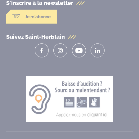
S'inscrire à la
newsletter
Je m'abonne
Suivez Saint-Herblain