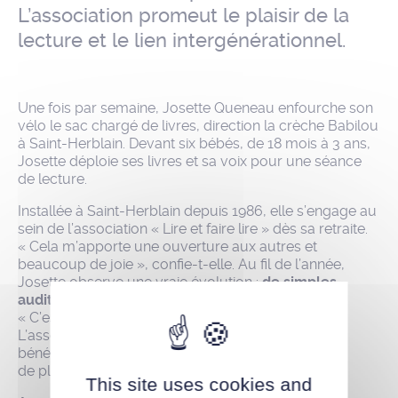
L’association promeut le plaisir de la
lecture et le lien intergénérationnel.
Une fois par semaine, Josette Queneau enfourche son
vélo le sac chargé de livres, direction la crèche Babilou
à Saint-Herblain. Devant six bébés, de 18 mois à 3 ans,
Josette déploie ses livres et sa voix pour une séance
de lecture.
Installée à Saint-Herblain depuis 1986, elle s’engage au
sein de l’association « Lire et faire lire » dès sa retraite.
« Cela m’apporte une ouverture aux autres et
beaucoup de joie », confie-t-elle. Au fil de l’année,
Josette observe une vraie évolution :
de simples
auditeurs, les enfants deviennent demandeurs.
« C’est très gratifiant et accessible à tous. »
L’association recherche aujourd’hui de nouveaux
bénévoles
de plus de 55 ans à Saint-Herblain.
This site uses cookies and