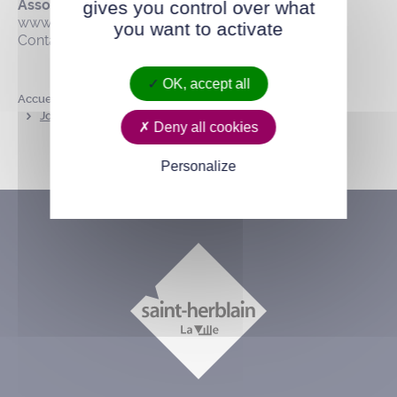
Association Lire et faire lire
gives you control over what
www.lireetfairelire.org
you want to activate
Contact : Catherine Tellier au 06 65 83 02 79.
OK, accept all
Accueil
Toutes les actualités
Josette Queneau, lire pour créer du lien
Deny all cookies
Personalize