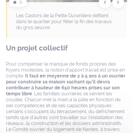
Les Castors de la Petite Durantière défilent
Les Castors sont fiers du travail accompli
dans le quartier pour fêter la fin des travaux
grâce à l'entraide et à la force du groupe.
du gros œuvre.
Un projet collectif
Pour compenser le manque de fonds propres des
foyers modestes, la notion d’apport travail est prise en
compte.
Il faut en moyenne de 2 à 5 ans à un ouvrier
pour construire sa maison sachant qu’il devra
contribuer à hauteur de 650 heures prises sur son
temps libre
. Les familles ouvrières se serrent les
coudes. Chacun met la main à la pâte en fonction de
ses compétences et de ses capacités physiques :
certains s’occupent du terrassement, du défrichement
tandis que d’autres vont travailler sur l’installation des
réseaux, la construction et les dossiers administratifs…
Le Comité ouvrier du logement de Nantes, à travers