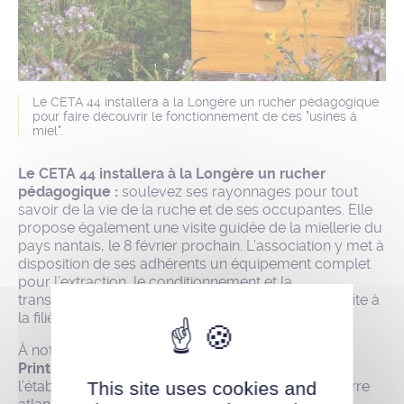
Le CETA 44 installera à la Longère un rucher pédagogique
pour faire découvrir le fonctionnement de ces "usines à
miel".
Le CETA 44 installera à la Longère un rucher
pédagogique :
soulevez ses rayonnages pour tout
savoir de la vie de la ruche et de ses occupantes. Elle
propose également une visite guidée de la miellerie du
pays nantais, le 8 février prochain. L’association y met à
disposition de ses adhérents un équipement complet
pour l’extraction, le conditionnement et la
transformation du miel. Une mutualisation qui profite à
la filière locale du miel.
À noter,
le CETA 44 participera le 29 mars au
Printemps de l’agriculture
en partenariat avec
This site uses cookies and
l’établissement d’enseignement agricole Nantes terre