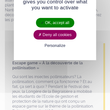
atlantique sur le thème « Abeilles, biodiversité et
gives you control over what
plantes mellifères ». Rendez-vous Place royale à
you want to activate
Nantes pour échanger avec les membres du CETA,
découvrir les formations horticoles, et vous procurez
les plantes favorables aux insectes pollinisateurs.
OK, accept all
Deny all cookies
Personalize
Escape game « À la découverte de la
pollinisation »
Qui sont les insectes pollinisateurs? La
pollinisation, comment ça fonctionne ? Et au
fait, ça sert à quoi ? Pendant le Festival des
jeux, la Longère de la Bégraisière a mobilisé
les étudiants de l’Ecole de gestion et
protection de la nature qui ont conçu un
espace game sur le thème de la pollinisation.