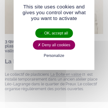
This site uses cookies and
gives you control over what
you want to activate
OK, accept all
3 questions à Matthias Saillard, artiste
Deny all cookies
plasticien, membre du collectif la boîte en
valise.
Personalize
La Boîte en valise à Preux
Le collectif de plasticiens
La Boîte en valise
est
installé temporairement dans un ancien atelier place
Léo-Lagrange dans le quartier de Preux. Le collectif
organise régulièrement des portes ouvertes.