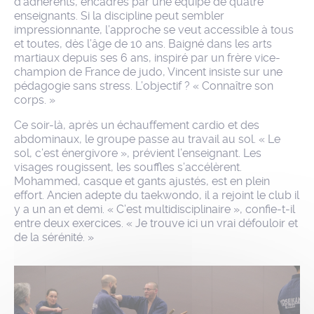
d’adhérents, encadrés par une équipe de quatre
enseignants. Si la discipline peut sembler
impressionnante, l’approche se veut accessible à tous
et toutes, dès l’âge de 10 ans. Baigné dans les arts
martiaux depuis ses 6 ans, inspiré par un frère vice-
champion de France de judo, Vincent insiste sur une
pédagogie sans stress. L’objectif ? « Connaître son
corps. »
Ce soir-là, après un échauffement cardio et des
abdominaux, le groupe passe au travail au sol. « Le
sol, c’est énergivore », prévient l’enseignant. Les
visages rougissent, les souffles s’accélèrent.
Mohammed, casque et gants ajustés, est en plein
effort. Ancien adepte du taekwondo, il a rejoint le club il
y a un an et demi. « C’est multidisciplinaire », confie-t-il
entre deux exercices. « Je trouve ici un vrai défouloir et
de la sérénité. »